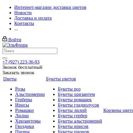
Интернет-магазин доставки цветов
Новости
Доставка и оплата
Контакты
...
Войти
+7 (927) 223-36-93
Звонок бесплатный
Заказать звонок
Цветы
Букеты цветов
Розы
Букеты роз
Альстромерии
Букеты хризантем
Герберы
Букеты ромашек
Ирисы
Букеты гладиолусов
Ромашки
Букеты лилий
Корзины цвет
Лилии
Букеты гербер
Хризантемы
Букеты альстромерий
Гвоздики
Букеты ирисов
Пионы
Букеты пионов