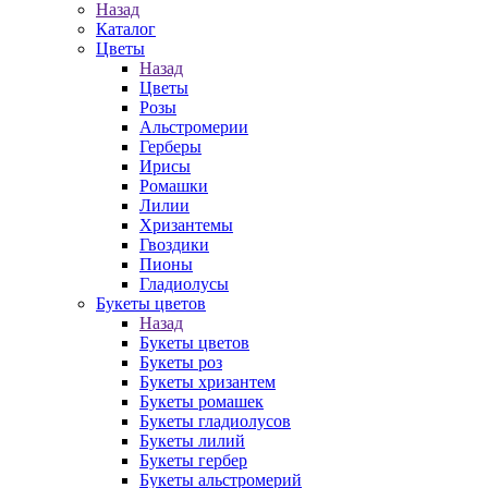
Назад
Каталог
Цветы
Назад
Цветы
Розы
Альстромерии
Герберы
Ирисы
Ромашки
Лилии
Хризантемы
Гвоздики
Пионы
Гладиолусы
Букеты цветов
Назад
Букеты цветов
Букеты роз
Букеты хризантем
Букеты ромашек
Букеты гладиолусов
Букеты лилий
Букеты гербер
Букеты альстромерий