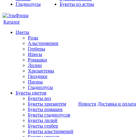
Гладиолусы
Букеты из астры
Каталог
Цветы
Розы
Альстромерии
Герберы
Ирисы
Ромашки
Лилии
Хризантемы
Гвоздики
Пионы
Гладиолусы
Букеты цветов
Букеты роз
Букеты хризантем
Новости
Доставка и оплата
Букеты ромашек
Букеты гладиолусов
Букеты лилий
Букеты гербер
Букеты альстромерий
Букеты ирисов