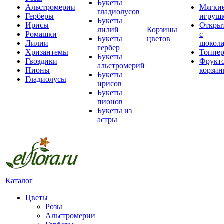
Букеты
Альстромерии
Мягки
гладиолусов
Герберы
игруш
Букеты
Ирисы
Откры
лилий
Корзины
Ромашки
с
Букеты
цветов
Лилии
шокол
гербер
Хризантемы
Топпе
Букеты
Гвоздики
Фрукт
альстромерий
Пионы
корзи
Букеты
Гладиолусы
ирисов
Букеты
пионов
Букеты из
астры
Каталог
Цветы
Розы
Альстромерии