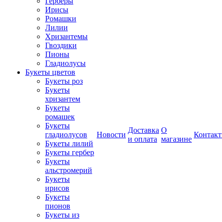
Герберы
Ирисы
Ромашки
Лилии
Хризантемы
Гвоздики
Пионы
Гладиолусы
Букеты цветов
Букеты роз
Букеты
хризантем
Букеты
ромашек
Букеты
Доставка
О
гладиолусов
Новости
Контак
и оплата
магазине
Букеты лилий
Букеты гербер
Букеты
альстромерий
Букеты
ирисов
Букеты
пионов
Букеты из