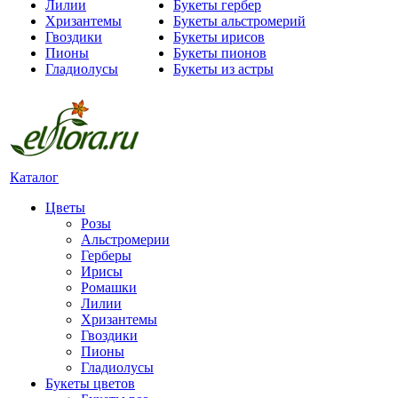
Лилии
Букеты гербер
Хризантемы
Букеты альстромерий
Гвоздики
Букеты ирисов
Пионы
Букеты пионов
Гладиолусы
Букеты из астры
Каталог
Цветы
Розы
Альстромерии
Герберы
Ирисы
Ромашки
Лилии
Хризантемы
Гвоздики
Пионы
Гладиолусы
Букеты цветов