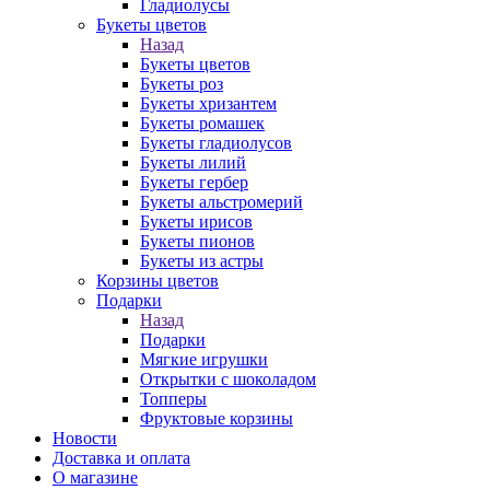
Гладиолусы
Букеты цветов
Назад
Букеты цветов
Букеты роз
Букеты хризантем
Букеты ромашек
Букеты гладиолусов
Букеты лилий
Букеты гербер
Букеты альстромерий
Букеты ирисов
Букеты пионов
Букеты из астры
Корзины цветов
Подарки
Назад
Подарки
Мягкие игрушки
Открытки с шоколадом
Топперы
Фруктовые корзины
Новости
Доставка и оплата
О магазине