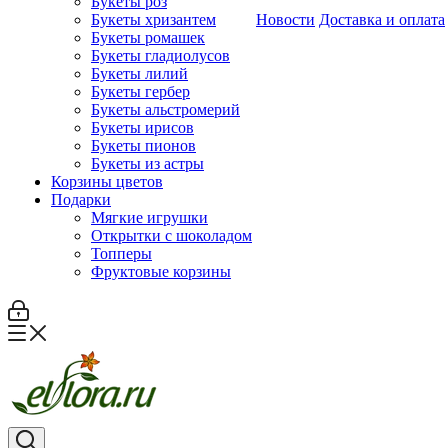
Букеты роз
Букеты хризантем
Новости
Доставка и оплата
Букеты ромашек
Букеты гладиолусов
Букеты лилий
Букеты гербер
Букеты альстромерий
Букеты ирисов
Букеты пионов
Букеты из астры
Корзины цветов
Подарки
Мягкие игрушки
Открытки с шоколадом
Топперы
Фруктовые корзины