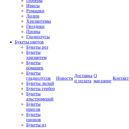
Герберы
Ирисы
Ромашки
Лилии
Хризантемы
Гвоздики
Пионы
Гладиолусы
Букеты цветов
Букеты роз
Букеты
хризантем
Букеты
ромашек
Букеты
Доставка
О
гладиолусов
Новости
Контак
и оплата
магазине
Букеты лилий
Букеты гербер
Букеты
альстромерий
Букеты
ирисов
Букеты
пионов
Букеты из