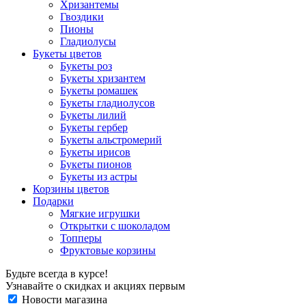
Хризантемы
Гвоздики
Пионы
Гладиолусы
Букеты цветов
Букеты роз
Букеты хризантем
Букеты ромашек
Букеты гладиолусов
Букеты лилий
Букеты гербер
Букеты альстромерий
Букеты ирисов
Букеты пионов
Букеты из астры
Корзины цветов
Подарки
Мягкие игрушки
Открытки с шоколадом
Топперы
Фруктовые корзины
Будьте всегда в курсе!
Узнавайте о скидках и акциях первым
Новости магазина