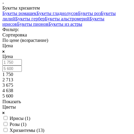
-
Букеты хризантем
Букеты ромашек
Букеты гладиолусов
Букеты роз
Букеты
лилий
Букеты гербер
Букеты альстромерий
Букеты
ирисов
Букеты пионов
Букеты из астры
Фильтр:
Сортировка
По цене (возрастание)
Цена
Цена
1 750
2 713
3 675
4 638
5 600
Показать
Цветы
Ирисы (
1
)
Розы (
1
)
Хризантемы (
13
)