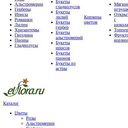
Букеты
Альстромерии
Мягки
гладиолусов
Герберы
игруш
Букеты
Ирисы
Откры
лилий
Корзины
Ромашки
с
Букеты
цветов
Лилии
шокол
гербер
Хризантемы
Топпе
Букеты
Гвоздики
Фрукт
альстромерий
Пионы
корзи
Букеты
Гладиолусы
ирисов
Букеты
пионов
Букеты из
астры
Каталог
Цветы
Розы
Альстромерии