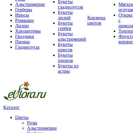
Букеты
Альстромерии
Мягки
гладиолусов
Герберы
игруш
Букеты
Ирисы
Откры
лилий
Корзины
Ромашки
с
Букеты
цветов
Лилии
шокол
гербер
Хризантемы
Топпе
Букеты
Гвоздики
Фрукт
альстромерий
Пионы
корзи
Букеты
Гладиолусы
ирисов
Букеты
пионов
Букеты из
астры
Каталог
Цветы
Розы
Альстромерии