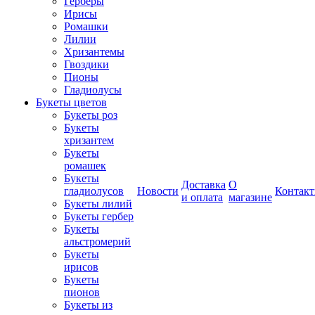
Герберы
Ирисы
Ромашки
Лилии
Хризантемы
Гвоздики
Пионы
Гладиолусы
Букеты цветов
Букеты роз
Букеты
хризантем
Букеты
ромашек
Букеты
Доставка
О
гладиолусов
Новости
Контак
и оплата
магазине
Букеты лилий
Букеты гербер
Букеты
альстромерий
Букеты
ирисов
Букеты
пионов
Букеты из