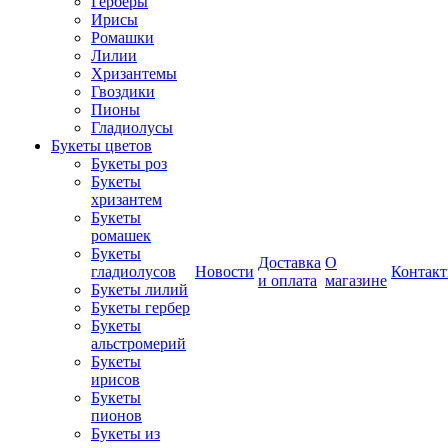
Герберы
Ирисы
Ромашки
Лилии
Хризантемы
Гвоздики
Пионы
Гладиолусы
Букеты цветов
Букеты роз
Букеты
хризантем
Букеты
ромашек
Букеты
Доставка
О
гладиолусов
Новости
Контак
и оплата
магазине
Букеты лилий
Букеты гербер
Букеты
альстромерий
Букеты
ирисов
Букеты
пионов
Букеты из