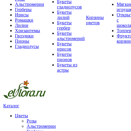
Букеты
Альстромерии
Мягки
гладиолусов
Герберы
игруш
Букеты
Ирисы
Откры
лилий
Корзины
Ромашки
с
Букеты
цветов
Лилии
шокол
гербер
Хризантемы
Топпе
Букеты
Гвоздики
Фрукт
альстромерий
Пионы
корзи
Букеты
Гладиолусы
ирисов
Букеты
пионов
Букеты из
астры
Каталог
Цветы
Розы
Альстромерии