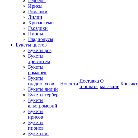
Герберы
Ирисы
Ромашки
Лилии
Хризантемы
Гвоздики
Пионы
Гладиолусы
Букеты цветов
Букеты роз
Букеты
хризантем
Букеты
ромашек
Букеты
Доставка
О
гладиолусов
Новости
Контак
и оплата
магазине
Букеты лилий
Букеты гербер
Букеты
альстромерий
Букеты
ирисов
Букеты
пионов
Букеты из