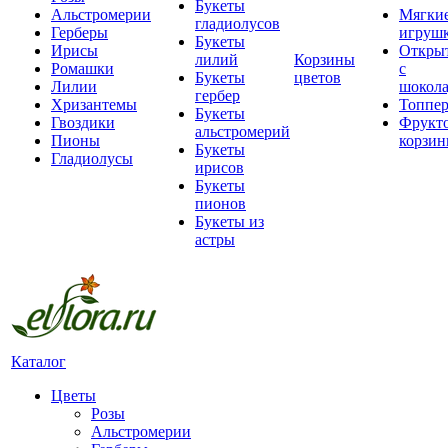
Букеты
Альстромерии
Мягки
гладиолусов
Герберы
игруш
Букеты
Ирисы
Откры
лилий
Корзины
Ромашки
с
Букеты
цветов
Лилии
шокол
гербер
Хризантемы
Топпе
Букеты
Гвоздики
Фрукт
альстромерий
Пионы
корзи
Букеты
Гладиолусы
ирисов
Букеты
пионов
Букеты из
астры
Каталог
Цветы
Розы
Альстромерии