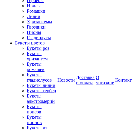
Герберы
Ирисы
Ромашки
Лилии
Хризантемы
Гвоздики
Пионы
Гладиолусы
Букеты цветов
Букеты роз
Букеты
хризантем
Букеты
ромашек
Букеты
Доставка
О
гладиолусов
Новости
Контак
и оплата
магазине
Букеты лилий
Букеты гербер
Букеты
альстромерий
Букеты
ирисов
Букеты
пионов
Букеты из