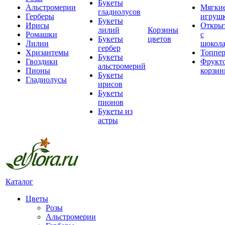
Букеты
Альстромерии
Мягки
гладиолусов
Герберы
игруш
Букеты
Ирисы
Откры
лилий
Корзины
Ромашки
с
Букеты
цветов
Лилии
шокол
гербер
Хризантемы
Топпе
Букеты
Гвоздики
Фрукт
альстромерий
Пионы
корзи
Букеты
Гладиолусы
ирисов
Букеты
пионов
Букеты из
астры
Каталог
Цветы
Розы
Альстромерии