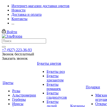
Интернет-магазин доставки цветов
Новости
Доставка и оплата
Контакты
...
Войти
+7 (927) 223-36-93
Звонок бесплатный
Заказать звонок
Букеты цветов
Букеты роз
Букеты
хризантем
Цветы
Букеты
Подарки
ромашек
Розы
Букеты
Альстромерии
Мягки
гладиолусов
Герберы
игруш
Букеты
Ирисы
Откры
лилий
Корзины