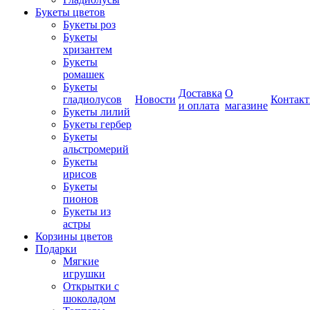
Букеты цветов
Букеты роз
Букеты
хризантем
Букеты
ромашек
Букеты
Доставка
О
гладиолусов
Новости
Контак
и оплата
магазине
Букеты лилий
Букеты гербер
Букеты
альстромерий
Букеты
ирисов
Букеты
пионов
Букеты из
астры
Корзины цветов
Подарки
Мягкие
игрушки
Открытки с
шоколадом