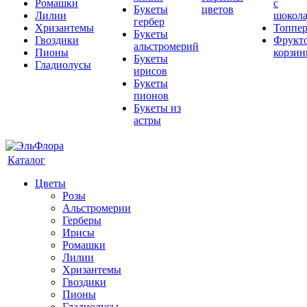
Ромашки
с
Букеты
цветов
Лилии
шокол
гербер
Хризантемы
Топпе
Букеты
Гвоздики
Фрукт
альстромерий
Пионы
корзи
Букеты
Гладиолусы
ирисов
Букеты
пионов
Букеты из
астры
Каталог
Цветы
Розы
Альстромерии
Герберы
Ирисы
Ромашки
Лилии
Хризантемы
Гвоздики
Пионы
Гладиолусы