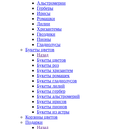
Альстромерии
Герберы
Ирисы
Ромашки
Лилии
Хризантемы
Гвоздики
Пионы
Гладиолусы
Букеты цветов
Назад
Букеты цветов
Букеты роз
Букеты хризантем
Букеты ромашек
Букеты гладиолусов
Букеты лилий
Букеты гербер
Букеты альстромерий
Букеты ирисов
Букеты пионов
Букеты из астры
Корзины цветов
Подарки
Назад