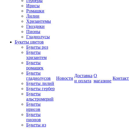
Герберы
Ирисы
Ромашки
Лилии
Хризантемы
Гвоздики
Пионы
Гладиолусы
Букеты цветов
Букеты роз
Букеты
хризантем
Букеты
ромашек
Букеты
Доставка
О
гладиолусов
Новости
Контак
и оплата
магазине
Букеты лилий
Букеты гербер
Букеты
альстромерий
Букеты
ирисов
Букеты
пионов
Букеты из