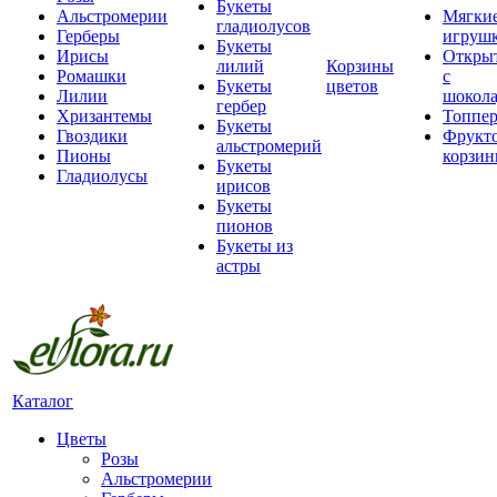
Букеты
Альстромерии
Мягки
гладиолусов
Герберы
игруш
Букеты
Ирисы
Откры
лилий
Корзины
Ромашки
с
Букеты
цветов
Лилии
шокол
гербер
Хризантемы
Топпе
Букеты
Гвоздики
Фрукт
альстромерий
Пионы
корзи
Букеты
Гладиолусы
ирисов
Букеты
пионов
Букеты из
астры
Каталог
Цветы
Розы
Альстромерии